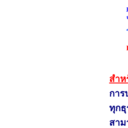
สำหร
การป
ทุกธ
สาม