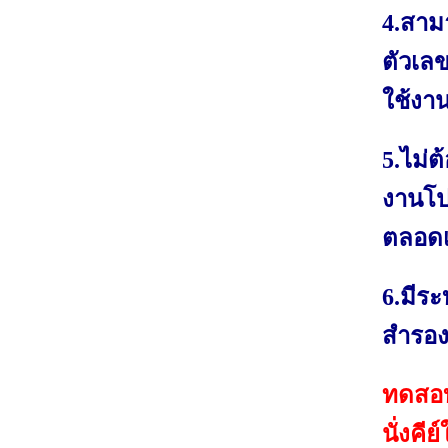
4.สาม
ตัวเล
ใช้งา
5.ไม่ต
งานโป
ตลอดเว
6.มีระ
สำรองแ
ทดสอบแ
นั่งคี