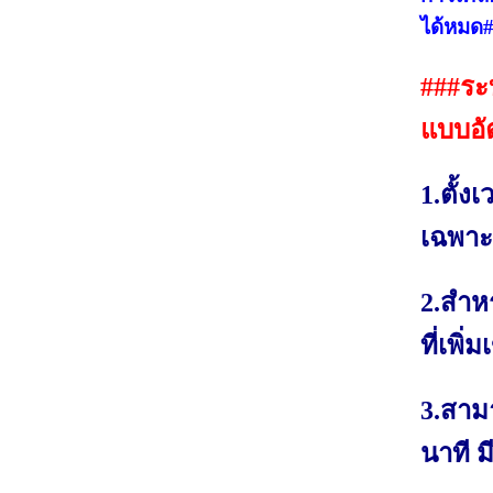
ได้หมด
###ระ
แบบอั
1.ตั้ง
เฉพาะที
2.สำห
ที่เพิ
3.สามา
นาที 