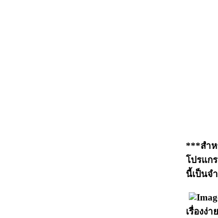
***สำหร
โปรแกรม
นี้เป็น
เรื่องง่