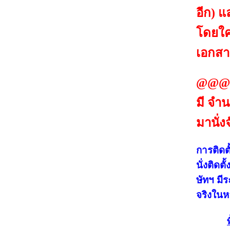
อีก) 
โดยใค
เอกสาร
@@@
มี จำน
มานั่ง
การติดต
นั่งติดต
ษัทฯ มี
จริงในห